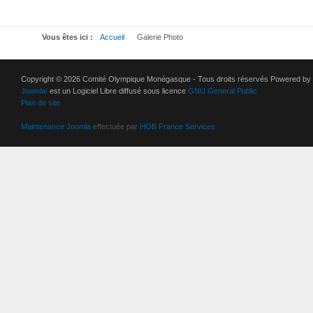
Vous êtes ici :
Accueil
Galerie Photo
Copyright © 2026 Comité Olympique Monégasque - Tous droits réservés Powered by
Joomla!
est un Logiciel Libre diffusé sous licence
GNU General Public
Plan de site
Maintenance Joomla
effectuée par
HOB France Services