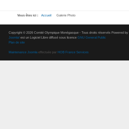
Vous êtes ici :
Accueil
Galerie Photo
Copyright © 2026 Comité Olympique Monégasque - Tous droits réservés Powered by
Joomla!
est un Logiciel Libre diffusé sous licence
GNU General Public
Plan de site
Maintenance Joomla
effectuée par
HOB France Services