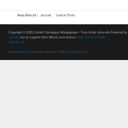
Vous êtes ici :
Accueil
Galerie Photo
Copyright © 2026 Comité Olympique Monégasque - Tous droits réservés Powered by
Joomla!
est un Logiciel Libre diffusé sous licence
GNU General Public
Plan de site
Maintenance Joomla
effectuée par
HOB France Services