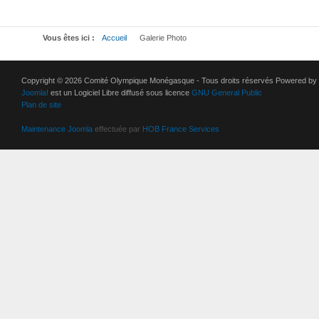
Vous êtes ici :
Accueil
Galerie Photo
Copyright © 2026 Comité Olympique Monégasque - Tous droits réservés Powered by
Joomla!
est un Logiciel Libre diffusé sous licence
GNU General Public
Plan de site
Maintenance Joomla
effectuée par
HOB France Services