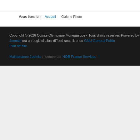
Vous êtes ici :
Accueil
Galerie Photo
Copyright © 2026 Comité Olympique Monégasque - Tous droits réservés Powered by
Joomla!
est un Logiciel Libre diffusé sous licence
GNU General Public
Plan de site
Maintenance Joomla
effectuée par
HOB France Services