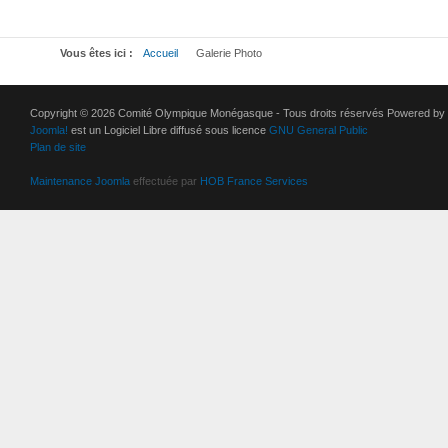
Vous êtes ici :
Accueil
Galerie Photo
Copyright © 2026 Comité Olympique Monégasque - Tous droits réservés Powered by
Joomla!
est un Logiciel Libre diffusé sous licence
GNU General Public
Plan de site
Maintenance Joomla
effectuée par
HOB France Services