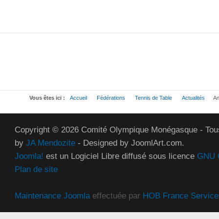
Vous êtes ici :
Accueil
Fédérations
Tennis de Table
Actualités
An
Copyright © 2026 Comité Olympique Monégasque - Tous
by
JA Mendozite
- Designed by JoomlArt.com.
Joomla!
est un Logiciel Libre diffusé sous licence
GNU G
Plan de site
Maintenance Joomla
effectuée par
HOB France Service