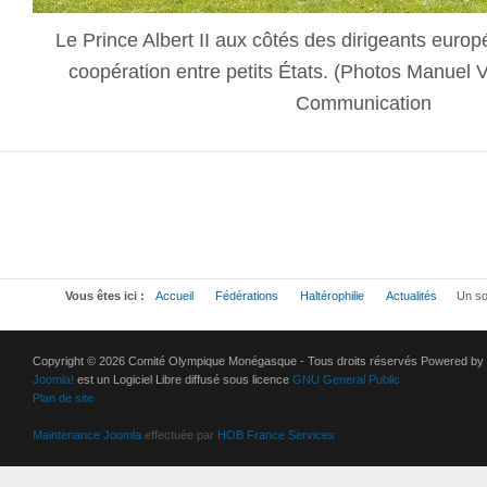
Le Prince Albert II aux côtés des dirigeants europ
coopération entre petits États. (Photos Manuel Vit
Communication
Vous êtes ici :
Accueil
Fédérations
Haltérophilie
Actualités
Un so
Copyright © 2026 Comité Olympique Monégasque - Tous droits réservés Powered by
Joomla!
est un Logiciel Libre diffusé sous licence
GNU General Public
Plan de site
Maintenance Joomla
effectuée par
HOB France Services