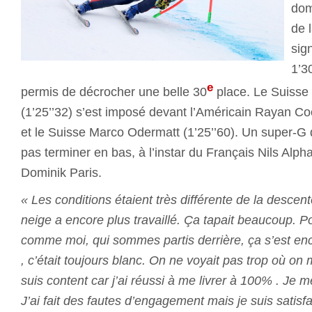
dom
de 
sig
1’3
e
permis de décrocher une belle 30
place. Le Suisse
(1’25’’32) s’est imposé devant l’Américain Rayan Co
et le Suisse Marco Odermatt (1’25’’60). Un super-G 
pas terminer en bas, à l’instar du Français Nils Alphan
Dominik Paris.
« Les conditions étaient très différente de la descente
neige a encore plus travaillé. Ça tapait beaucoup. P
comme moi, qui sommes partis derrière, ça s’est en
, c’était toujours blanc. On ne voyait pas trop où on m
suis content car j’ai réussi à me livrer à 100% . Je 
J’ai fait des fautes d’engagement mais je suis satisfai