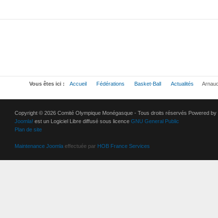
Vous êtes ici :
Accueil
Fédérations
Basket-Ball
Actualités
Arnaud 
Copyright © 2026 Comité Olympique Monégasque - Tous droits réservés Powered by
Joomla!
est un Logiciel Libre diffusé sous licence
GNU General Public
Plan de site
Maintenance Joomla
effectuée par
HOB France Services