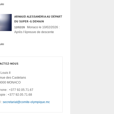
uite
ARNAUD ALESSANDRIA AU DÉPART
DU SUPER-G DEMAIN
Monaco le 10/02/2026 :
12/02/26
Après l’épreuve de descente
uite
ACTEZ-NOUS
Louis II
enue des Castelans
8000 MONACO
hone : +377 92.05.71.67
opie : +377 92.05.71.68
 :
secretariat@comite-olympique.mc