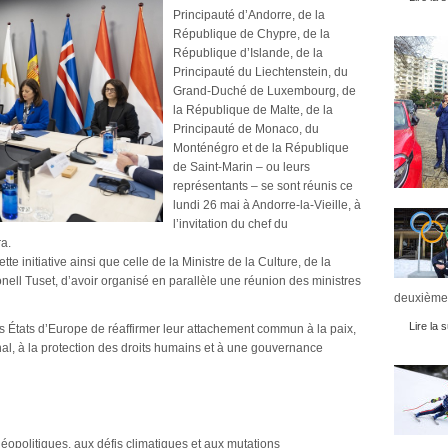
Principauté d’Andorre, de la
République de Chypre, de la
République d’Islande, de la
Principauté du Liechtenstein, du
Grand-Duché de Luxembourg, de
la République de Malte, de la
Principauté de Monaco, du
Monténégro et de la République
de Saint-Marin – ou leurs
représentants – se sont réunis ce
lundi 26 mai à Andorre-la-Vieille, à
l’invitation du chef du
ora.
ette initiative ainsi que celle de la Ministre de la Culture, de la
ell Tuset, d’avoir organisé en parallèle une réunion des ministres
deuxièmes
Lire la s
its États d’Europe de réaffirmer leur attachement commun à la paix,
ional, à la protection des droits humains et à une gouvernance
opolitiques, aux défis climatiques et aux mutations