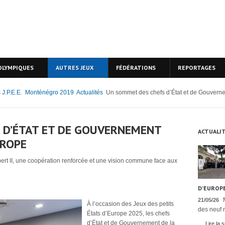
OLYMPIQUES
AUTRES JEUX
FÉDÉRATIONS
REPORTAGES
 J.P.E.E.
Monténégro 2019
Actualités
Un sommet des chefs d’État et de Gouverne
 D’ÉTAT ET DE GOUVERNEMENT
ACTUALI
UROPE
ert II, une coopération renforcée et une vision commune face aux
D’EUROPE
21/05/26
À l’occasion des Jeux des petits
des neuf n
États d’Europe 2025, les chefs
d’État et de Gouvernement de la
Lire la s