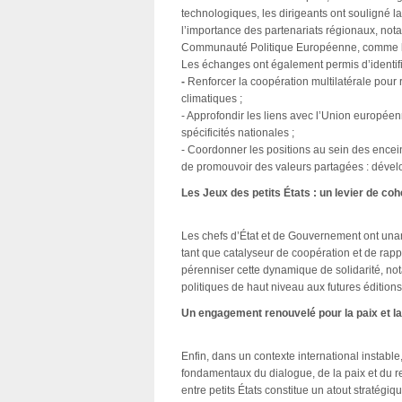
technologiques, les dirigeants ont souligné la 
l’importance des partenariats régionaux, not
Communauté Politique Européenne, comme levi
Les échanges ont également permis d’identifi
-
Renforcer la coopération multilatérale pour
climatiques ;
- Approfondir les liens avec l’Union européen
spécificités nationales ;
- Coordonner les positions au sein des enceint
de promouvoir des valeurs partagées : dévelo
Les Jeux des petits États : un levier de c
Les chefs d’État et de Gouvernement ont una
tant que catalyseur de coopération et de rapp
pérenniser cette dynamique de solidarité, n
politiques de haut niveau aux futures édition
Un engagement renouvelé pour la paix et la
Enfin, dans un contexte international instable
fondamentaux du dialogue, de la paix et du res
entre petits États constitue un atout stratégique