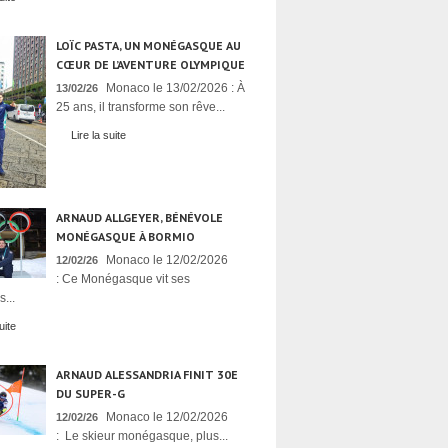
LOÏC PASTA, UN MONÉGASQUE AU
CŒUR DE L’AVENTURE OLYMPIQUE
Monaco le 13/02/2026 : À
13/02/26
25 ans, il transforme son rêve...
Lire la suite
ARNAUD ALLGEYER, BÉNÉVOLE
MONÉGASQUE À BORMIO
Monaco le 12/02/2026
12/02/26
: Ce Monégasque vit ses
...
uite
ARNAUD ALESSANDRIA FINIT 30E
DU SUPER-G
Monaco le 12/02/2026
12/02/26
: Le skieur monégasque, plus...