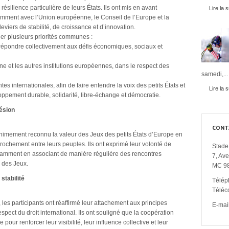
résilience particulière de leurs États. Ils ont mis en avant
Lire la s
amment avec l’Union européenne, le Conseil de l’Europe et la
ers de stabilité, de croissance et d’innovation.
er plusieurs priorités communes :
 répondre collectivement aux défis économiques, sociaux et
ne et les autres institutions européennes, dans le respect des
samedi,...
es internationales, afin de faire entendre la voix des petits États et
Lire la s
ppement durable, solidarité, libre-échange et démocratie.
ohésion
CONT
nimement reconnu la valeur des Jeux des petits États d’Europe en
rochement entre leurs peuples. Ils ont exprimé leur volonté de
Stade 
otamment en associant de manière régulière des rencontres
7, Av
s des Jeux.
MC 9
 stabilité
Télép
Téléc
, les participants ont réaffirmé leur attachement aux principes
E-mail
pect du droit international. Ils ont souligné que la coopération
 pour renforcer leur visibilité, leur influence collective et leur