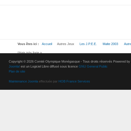
Vous êtes ici :
Accueil
Autres Jeux
Les J.P.E.E.
Malte 2003
Autr
j’étais très forte »
Copyright © 2026 Comité Olympique Monégasque - Tous droits réservés Powered by
Joomla!
est un Logiciel Libre diffusé sous licence
GNU General Public
Plan de site
Maintenance Joomla
effectuée par
HOB France Services