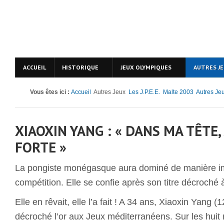
ACCUEIL
HISTORIQUE
JEUX OLYMPIQUES
AUTRES J
Vous êtes ici :
Accueil
Autres Jeux
Les J.P.E.E.
Malte 2003
Autres Je
XIAOXIN YANG : « DANS MA TÊTE, 
FORTE »
La pongiste monégasque aura dominé de manière i
compétition. Elle se confie après son titre décroché 
Elle en rêvait, elle l’a fait ! A 34 ans, Xiaoxin Yang 
décroché l’or aux Jeux méditerranéens. Sur les huit 