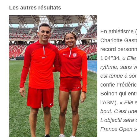
Les autres résultats
En athlétisme 
Charlotte Gast
record personn
1’04’’34
. « Ell
rythme, sans vou
est tenue à so
confie Frédéric
Boinon qui ent
l’ASM).
« Elle 
bout. C’est une
L’objectif sera 
France Open.»