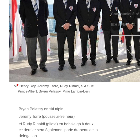
Communiqué n° 
lice à Nanjing
.
e
M
Henry Rey, Jeremy Torre, Rudy Rinaldi, S.A.S. le
Prince Albert, Bryan Pelassy, Mme Lambin-Berti
Bryan Pelassy en ski alpin,
Jérémy Torre (pousseur-freineur)
et Rudy Rinaldi (pilote) en bobsleigh à deux,
ce dernier sera également porte drapeau de la
délégation.