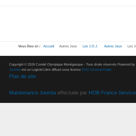
Vous êtes ici :
Accueil
Autres Jeux
Les J.O.J.
Autres Jeux
Les J
Copyright © 2026 Comité Olympique Monégasque - Tous droits réservés Powered by
Joomla!
est un Logiciel Libre diffusé sous licence
GNU General Public
Plan de site
Maintenance Joomla
effectuée par
HOB France Service