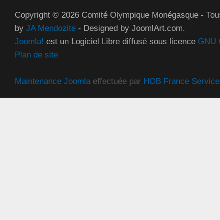
Copyright © 2026 Comité Olympique Monégasque - Tous
by
JA Mendozite
- Designed by JoomlArt.com.
Joomla!
est un Logiciel Libre diffusé sous licence
GNU G
Plan de site
Maintenance Joomla
effectuée par
HOB France Service