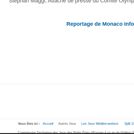
Stéphan Maggi, Attaché de presse du Comité Oly
Reportage de Monaco Info
Vous êtes ici :
Accueil
Autres Jeux
Les Jeux Méditerranéens
Split 
Commission Technique des Jeux des Petits États d’Europe à un an de l’édition 