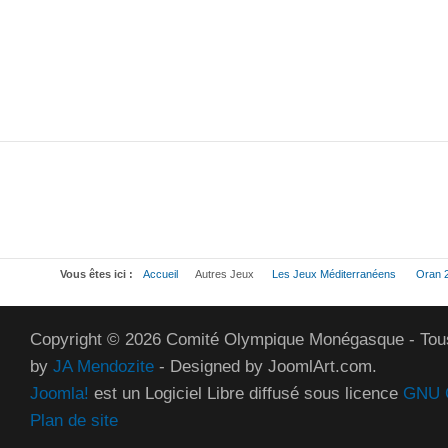
Vous êtes ici :
Accueil
Autres Jeux
Les Jeux Méditerranéens
Oran 
Copyright © 2026 Comité Olympique Monégasque - Tous
by
JA Mendozite
- Designed by JoomlArt.com.
Joomla!
est un Logiciel Libre diffusé sous licence
GNU G
Plan de site