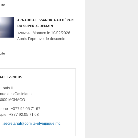
uite
ARNAUD ALESSANDRIA AU DÉPART
DU SUPER-G DEMAIN
Monaco le 10/02/2026 :
12/02/26
Après l’épreuve de descente
uite
ACTEZ-NOUS
Louis II
enue des Castelans
8000 MONACO
hone : +377 92.05.71.67
opie : +377 92.05.71.68
 :
secretariat@comite-olympique.mc