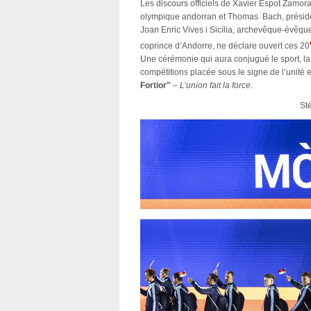
Les discours officiels de Xavier Espot Zamo
olympique andorran et Thomas Bach, préside
Joan Enric Vives i Sicília, archevêque-évêque
coprince d’Andorre, ne déclare ouvert ces 20
Une cérémonie qui aura conjugué le sport, la 
compétitions placée sous le signe de l’unité e
Fortior"
–
L’union fait la force
St