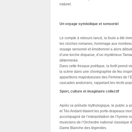
naturel.
Un voyage symbolique et sensoriel
Le compte à rebours lancé, la foule a été i
les cloches romanes, hommage aux nombreus
voyage sensoriel et émotionnel a alors débuté
d’une torche disparue, d’un mystérieux Tamarr
déterminée.
Dans cette fresque poétique, la forêt prend vi
la scène dans une chorégraphie de feu inspiré
apparitions majestueuses des Femmes de l’Ea
cascades andorrans, rappelant les récits pop
Sport, culture et imaginaire collectif
Après ce prélude mythologique, le public a as
et Téo Andant étaient les porte-drapeaux mo
accompagné de l’interprétation de l’hymne n
musiciens de l’Orchestre national classique d
Dame Blanche des légendes.