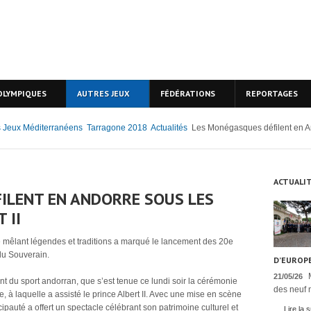
OLYMPIQUES
AUTRES JEUX
FÉDÉRATIONS
REPORTAGES
 Jeux Méditerranéens
Tarragone 2018
Actualités
Les Monégasques défilent en And
ACTUALI
ILENT EN ANDORRE SOUS LES
 II
 mêlant légendes et traditions a marqué le lancement des 20e
du Souverain.
D’EUROPE
21/05/26
nt du sport andorran, que s’est tenue ce lundi soir la cérémonie
des neuf n
, à laquelle a assisté le prince Albert II. Avec une mise en scène
ncipauté a offert un spectacle célébrant son patrimoine culturel et
Lire la s