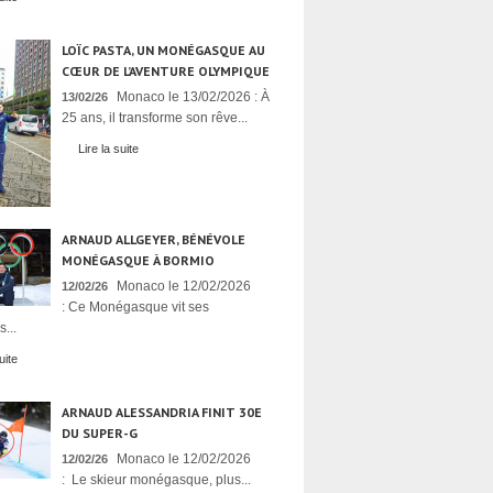
LOÏC PASTA, UN MONÉGASQUE AU
CŒUR DE L’AVENTURE OLYMPIQUE
Monaco le 13/02/2026 : À
13/02/26
25 ans, il transforme son rêve...
Lire la suite
ARNAUD ALLGEYER, BÉNÉVOLE
MONÉGASQUE À BORMIO
Monaco le 12/02/2026
12/02/26
: Ce Monégasque vit ses
...
uite
ARNAUD ALESSANDRIA FINIT 30E
DU SUPER-G
Monaco le 12/02/2026
12/02/26
: Le skieur monégasque, plus...