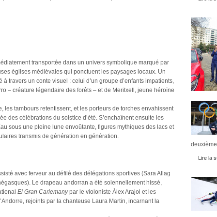
mmédiatement transportée dans un univers symbolique marqué par
es églises médiévales qui ponctuent les paysages locaux. Un
 à travers un conte visuel : celui d’un groupe d’enfants impatients,
o – créature légendaire des forêts – et de Meritxell, jeune héroïne
e, les tambours retentissent, et les porteurs de torches envahissent
e des célébrations du solstice d’été. S’enchaînent ensuite les
u sous une pleine lune envoûtante, figures mythiques des lacs et
ulaires transmis de génération en génération.
deuxièmes
Lire la s
sisté avec ferveur au défilé des délégations sportives (Sara Allag
négasques). Le drapeau andorran a été solennellement hissé,
ational
El Gran Carlemany
par le violoniste Àlex Arajol et les
’Andorre, rejoints par la chanteuse Laura Martin, incarnant la