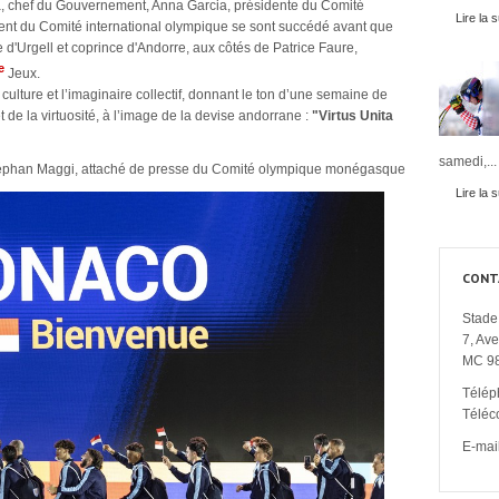
ra, chef du Gouvernement, Anna Garcia, présidente du Comité
Lire la s
nt du Comité international olympique se sont succédé avant que
 d'Urgell et coprince d'Andorre, aux côtés de Patrice Faure,
e
Jeux.
culture et l’imaginaire collectif, donnant le ton d’une semaine de
t de la virtuosité, à l’image de la devise andorrane :
"Virtus Unita
.
samedi,...
éphan Maggi, attaché de presse du Comité olympique monégasque
Lire la s
CONT
Stade 
7, Av
MC 9
Télép
Téléc
E-mail