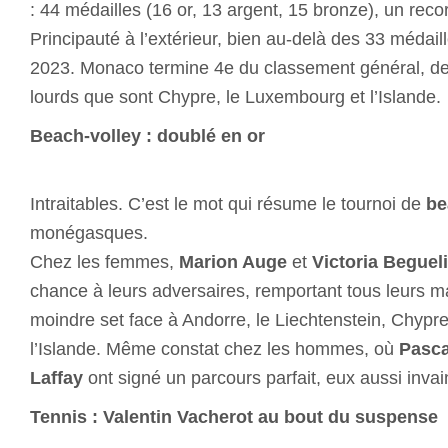
: 44 médailles (16 or, 13 argent, 15 bronze), un reco
Principauté à l’extérieur, bien au-delà des 33 médail
2023. Monaco termine 4e du classement général, derr
lourds que sont Chypre, le Luxembourg et l’Islande.
Beach-volley : doublé en or
Intraitables. C’est le mot qui résume le tournoi de
be
monégasques.
Chez les femmes,
Marion Auge
et
Victoria Beguel
chance à leurs adversaires, remportant tous leurs 
moindre set face à Andorre, le Liechtenstein, Chypr
l’Islande. Même constat chez les hommes, où
Pasca
Laffay
ont signé un parcours parfait, eux aussi inva
Tennis : Valentin Vacherot au bout du suspense