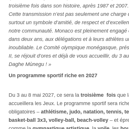
troisième fois dans son histoire, après 1987 et 2007.
Cette transmission n’est pas seulement une charge 
surtout un symbole d’amitié, de respect et d’excelle
notre communauté. Monaco est pleinement engagé et 
dans deux ans, aux délégations et à leurs athlètes 
inoubliable. Le Comité olympique monégasque, présid
II, se réjouit d’ores et déjà de vous accueillir, du 3
Daghe Mùnegu ! »
Un programme sportif riche en 2027
Du 3 au 8 mai 2027, ce sera la
troisième fois
que l
accueillera les Jeux. Le programme sportif sera riche
obligatoires –
athlétisme, judo, natation, tennis, te
basket-ball 3x3, volley-ball, beach-volley
– et épr
comme la
gymnastique artistique
,
la
voile
,
les
bou