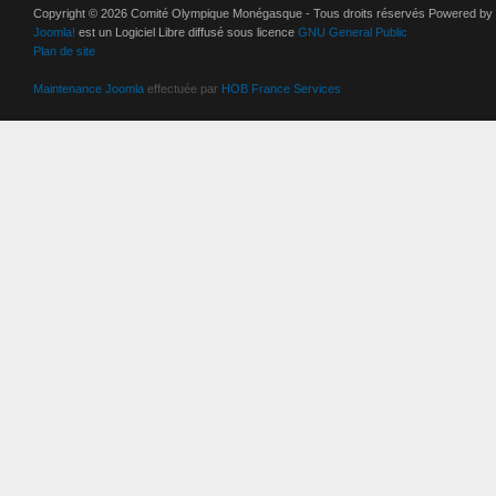
Copyright © 2026 Comité Olympique Monégasque - Tous droits réservés Powered by
Joomla!
est un Logiciel Libre diffusé sous licence
GNU General Public
Plan de site
Maintenance Joomla
effectuée par
HOB France Services