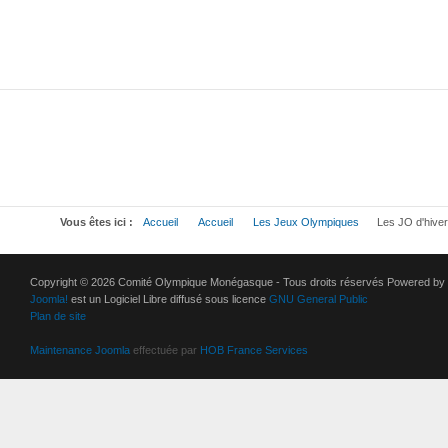
Vous êtes ici :
Accueil
Accueil
Les Jeux Olympiques
Les JO d'hiver
Copyright © 2026 Comité Olympique Monégasque - Tous droits réservés Powered by
Joomla!
est un Logiciel Libre diffusé sous licence
GNU General Public
Plan de site
Maintenance Joomla
effectuée par
HOB France Services