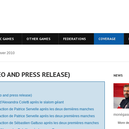
C GAMES
OTHER GAMES
FEDERATIONS
COVERAGE
ver 2010
O AND PRESS RELEASE)
NEWS
o and press release)
 d'Alexandra Coletti après le slalom géant
éaction de Patrice Servelle après les deux dernières manches
monégasq
éaction de Patrice Servelle après les deux premières manches
éaction de Sébastien Gattuso après les deux premières manches
More det