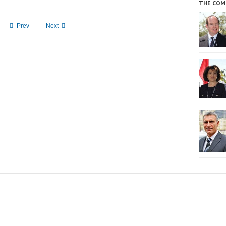
THE COM
Prev
Next