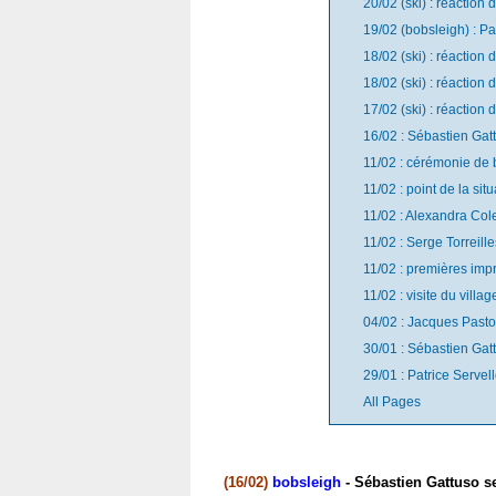
20/02 (ski) : réaction
19/02 (bobsleigh) : Pa
18/02 (ski) : réaction
18/02 (ski) : réaction
17/02 (ski) : réaction
16/02 : Sébastien Gatt
11/02 : cérémonie de 
11/02 : point de la si
11/02 : Alexandra Colet
11/02 : Serge Torreille
11/02 : premières imp
11/02 : visite du vill
04/02 : Jacques Pasto
30/01 : Sébastien Gat
29/01 : Patrice Servel
All Pages
(16/02)
bobsleigh
- Sébastien Gattuso s