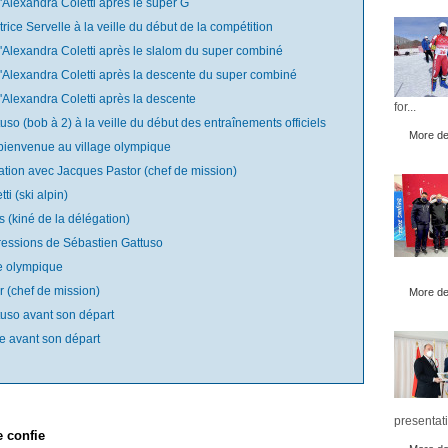
 d'Alexandra Coletti après le super G
trice Servelle à la veille du début de la compétition
 d'Alexandra Coletti après le slalom du super combiné
 d'Alexandra Coletti après la descente du super combiné
 d'Alexandra Coletti après la descente
for...
uso (bob à 2) à la veille du début des entraînements officiels
More det
bienvenue au village olympique
tuation avec Jacques Pastor (chef de mission)
ti (ski alpin)
s (kiné de la délégation)
ressions de Sébastien Gattuso
age olympique
r (chef de mission)
More det
tuso avant son départ
le avant son départ
presentati
e confie