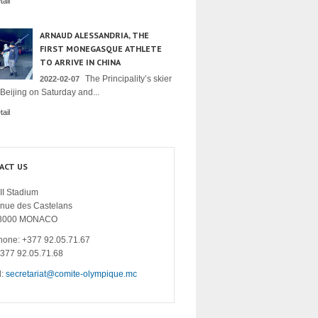
ail
ARNAUD ALESSANDRIA, THE
FIRST MONEGASQUE ATHLETE
TO ARRIVE IN CHINA
The Principality’s skier
2022-02-07
 Beijing on Saturday and...
ail
ACT US
II Stadium
enue des Castelans
8000 MONACO
hone: +377 92.05.71.67
+377 92.05.71.68
l:
secretariat@comite-olympique.mc