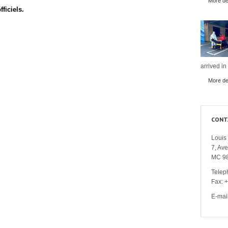
More det
ficiels.
arrived in
More det
CONT
Louis 
7, Av
MC 9
Telep
Fax: 
E-mai