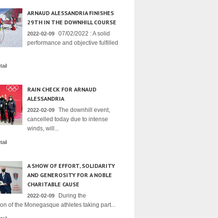
ARNAUD ALESSANDRIA FINISHES
29TH IN THE DOWNHILL COURSE
07/02/2022 : A solid
2022-02-09
performance and objective fulfilled
ail
RAIN CHECK FOR ARNAUD
ALESSANDRIA
The downhill event,
2022-02-09
cancelled today due to intense
winds, will...
ail
A SHOW OF EFFORT, SOLIDARITY
AND GENEROSITY FOR A NOBLE
CHARITABLE CAUSE
During the
2022-02-09
on of the Monegasque athletes taking part...