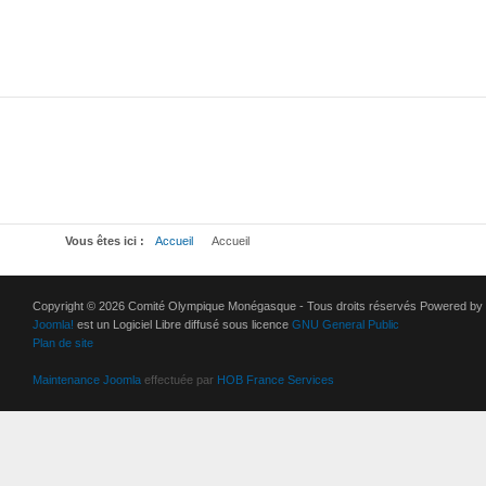
Vous êtes ici :
Accueil
Accueil
Copyright © 2026 Comité Olympique Monégasque - Tous droits réservés Powered by
Joomla!
est un Logiciel Libre diffusé sous licence
GNU General Public
Plan de site
Maintenance Joomla
effectuée par
HOB France Services